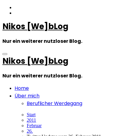
Zum
Inhalt
springen
Nikos [We]bLog
Nur ein weiterer nutzloser Blog.
Nikos [We]bLog
Nur ein weiterer nutzloser Blog.
Home
Über mich
Beruflicher Werdegang
Start
2011
Februar
26.