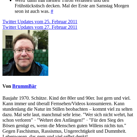
Werd' dann mal meinen Thron verlassen und den
Frühstückstisch decken. Mal der Erste am Samstag Morgen
seon ist auch was.
#
Beitragsnavigation
Twitter Updates vom 25. Februar 2011
Twitter Updates vom 27. Februar 2011
Von
BrummBär
Baujahr 1970. Schütze. Kind der 80er und 90er. Isst gern und viel.
Kann immer und überall Fernsehen/Videos konsumieren. Kann
stundenlang die Natur im Stillen beobachten – kommt viel zu selten
dazu. Mal sehr laut, manchmal sehr leise. "Wer sich nicht wehrt, hat
schon verloren" · "Wehret den Anfängen!" · "Für den Sieg des
Bösen genügt es, wenn die Menschen guten Willens nichts tun."
Gegen Faschismus, Rassismus, Ungerechtigkeit und Dummheit.
Lebenwesen, das gern und viel selbst denkt!