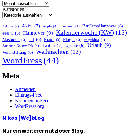
Kategorien
Akku
(7)
BarCampHannover
(6)
Advent
(4)
Apple
(4)
BarCamp
(4)
Kalenderwoche (KW)
(16)
Hannover
(9)
eeePC
(6)
Mastodon
(6)
nfl
(6)
Plugin
(6)
Piraten
(5)
re-publica
(4)
Urlaub
(9)
Twitter
(7)
Update
(6)
Samsung Galaxy Tab
(4)
Weihnachten
(13)
Veranstaltung
(6)
WordPress
(44)
Meta
Anmelden
Eintrags-Feed
Kommentar-Feed
WordPress.org
Nikos [We]bLog
Nur ein weiterer nutzloser Blog.