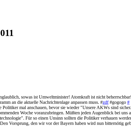
2011
nglaublich, sowas ist Umweltminister! Atomkraft ist nicht beherrschbar
ramm an die aktuelle Nachrichtenlage anpassen muss. #
zdf
#gogogo
#
e Politiker mal anschauen, bevor sie wieder "Unsere AKWs sind sicher
kommenden Woche voranzubringen. Müßten jeden Augenblick bei uns a
echnologie". Für so einen Unsinn sollten die Politiker verhauen wer
! Den Vorsprung, den wir vor der Bayern haben wird nun bitternötig ge