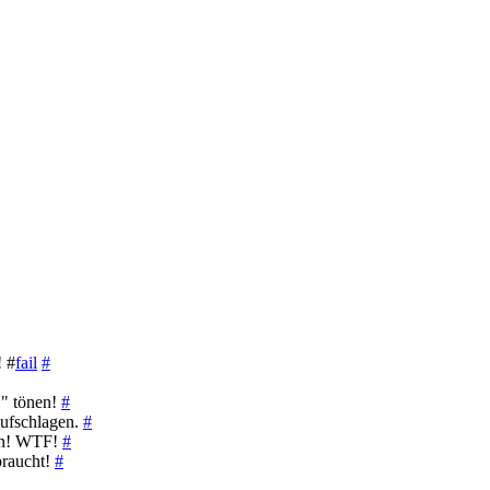
! #
fail
#
." tönen!
#
ufschlagen.
#
den! WTF!
#
braucht!
#