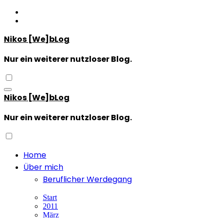
Zum
Inhalt
springen
Nikos [We]bLog
Nur ein weiterer nutzloser Blog.
Nikos [We]bLog
Nur ein weiterer nutzloser Blog.
Home
Über mich
Beruflicher Werdegang
Start
2011
März