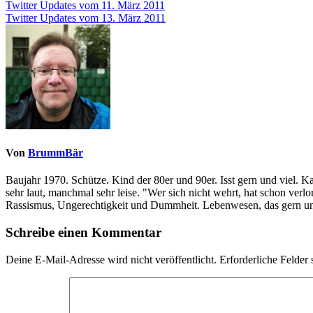
Beitragsnavigation
Twitter Updates vom 11. März 2011
Twitter Updates vom 13. März 2011
Von
BrummBär
Baujahr 1970. Schütze. Kind der 80er und 90er. Isst gern und viel. 
sehr laut, manchmal sehr leise. "Wer sich nicht wehrt, hat schon ve
Rassismus, Ungerechtigkeit und Dummheit. Lebenwesen, das gern und
Schreibe einen Kommentar
Deine E-Mail-Adresse wird nicht veröffentlicht.
Erforderliche Felder 