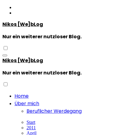
Zum
Inhalt
springen
Nikos [We]bLog
Nur ein weiterer nutzloser Blog.
Nikos [We]bLog
Nur ein weiterer nutzloser Blog.
Home
Über mich
Beruflicher Werdegang
Start
2011
April