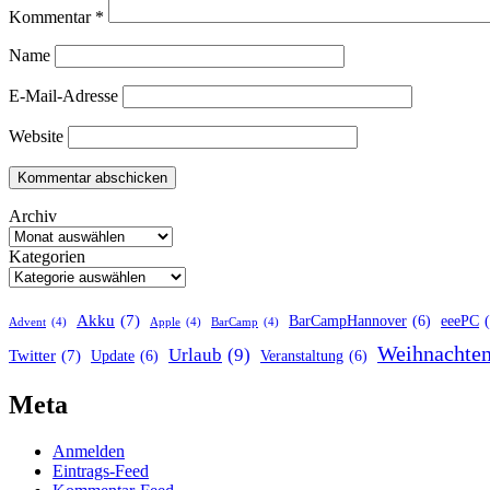
Kommentar
*
Name
E-Mail-Adresse
Website
Archiv
Kategorien
Akku
(7)
BarCampHannover
(6)
eeePC
Advent
(4)
Apple
(4)
BarCamp
(4)
Weihnachte
Urlaub
(9)
Twitter
(7)
Update
(6)
Veranstaltung
(6)
Meta
Anmelden
Eintrags-Feed