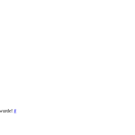
t wurde!
#