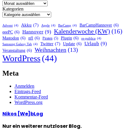
Kategorien
Akku
(7)
BarCampHannover
(6)
Advent
(4)
Apple
(4)
BarCamp
(4)
Kalenderwoche (KW)
(16)
Hannover
(9)
eeePC
(6)
Mastodon
(6)
nfl
(6)
Plugin
(6)
Piraten
(5)
re-publica
(4)
Urlaub
(9)
Twitter
(7)
Update
(6)
Samsung Galaxy Tab
(4)
Weihnachten
(13)
Veranstaltung
(6)
WordPress
(44)
Meta
Anmelden
Eintrags-Feed
Kommentar-Feed
WordPress.org
Nikos [We]bLog
Nur ein weiterer nutzloser Blog.