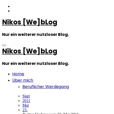
Zum
Inhalt
springen
Nikos [We]bLog
Nur ein weiterer nutzloser Blog.
Nikos [We]bLog
Nur ein weiterer nutzloser Blog.
Home
Über mich
Beruflicher Werdegang
Start
2011
Mai
23.