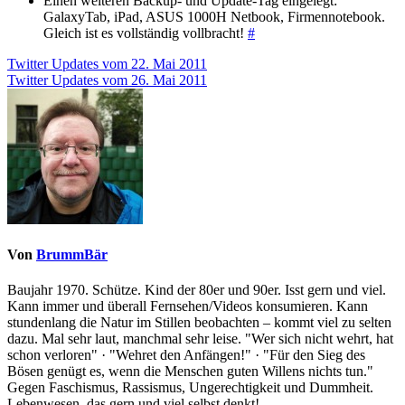
Einen weiteren Backup- und Update-Tag eingelegt:
GalaxyTab, iPad, ASUS 1000H Netbook, Firmennotebook.
Gleich ist es vollständig vollbracht!
#
Beitragsnavigation
Twitter Updates vom 22. Mai 2011
Twitter Updates vom 26. Mai 2011
Von
BrummBär
Baujahr 1970. Schütze. Kind der 80er und 90er. Isst gern und viel.
Kann immer und überall Fernsehen/Videos konsumieren. Kann
stundenlang die Natur im Stillen beobachten – kommt viel zu selten
dazu. Mal sehr laut, manchmal sehr leise. "Wer sich nicht wehrt, hat
schon verloren" · "Wehret den Anfängen!" · "Für den Sieg des
Bösen genügt es, wenn die Menschen guten Willens nichts tun."
Gegen Faschismus, Rassismus, Ungerechtigkeit und Dummheit.
Lebenwesen, das gern und viel selbst denkt!