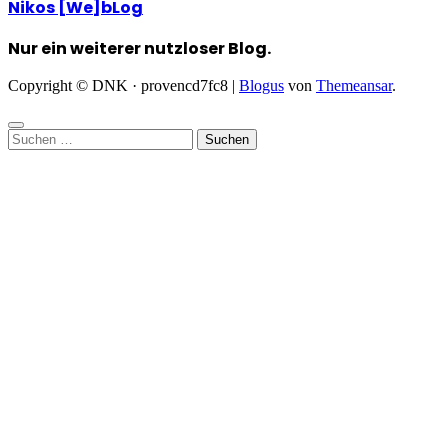
Nikos [We]bLog
Nur ein weiterer nutzloser Blog.
Copyright © DNK · provencd7fc8
|
Blogus
von
Themeansar
.
Suchen
nach: