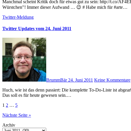
Manchmal scheint Kritik doch für etwas gut zu sein: http://t.co/AF4EB7L # Sollte mir eines meiner Lieblingsessen machen: "Pommes mit
Würstchen"! Immer dieser Aufwand … 😉 # Habe mich für #arte…
Twitter-Meldung
Twitter Updates vom 24. Juni 2011
BrummBär
24. Juni 2011
Keine Kommentare
Huch, wie ist das denn passiert: Die komplette To-Do-Liste ist abgearbeitet (bis auf die Sachen, wo ich auf andere warten muss)! Coool! #
Das soll es für heute gewesen sein.…
Seitennummerierung
1
2
…
5
der
Nächste Seite »
Beiträge
Archiv