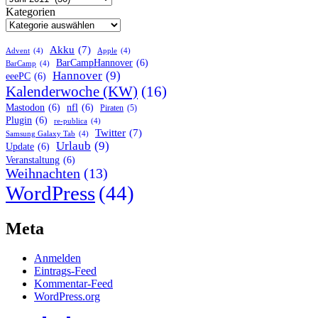
Kategorien
Akku
(7)
Advent
(4)
Apple
(4)
BarCampHannover
(6)
BarCamp
(4)
Hannover
(9)
eeePC
(6)
Kalenderwoche (KW)
(16)
Mastodon
(6)
nfl
(6)
Piraten
(5)
Plugin
(6)
re-publica
(4)
Twitter
(7)
Samsung Galaxy Tab
(4)
Urlaub
(9)
Update
(6)
Veranstaltung
(6)
Weihnachten
(13)
WordPress
(44)
Meta
Anmelden
Eintrags-Feed
Kommentar-Feed
WordPress.org