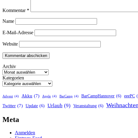
Kommentar
*
Name
E-Mail-Adresse
Website
Archiv
Kategorien
Akku
(7)
BarCampHannover
(6)
eeePC
Advent
(4)
Apple
(4)
BarCamp
(4)
Weihnachte
Urlaub
(9)
Twitter
(7)
Update
(6)
Veranstaltung
(6)
Meta
Anmelden