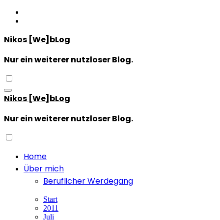
Zum
Inhalt
springen
Nikos [We]bLog
Nur ein weiterer nutzloser Blog.
Nikos [We]bLog
Nur ein weiterer nutzloser Blog.
Home
Über mich
Beruflicher Werdegang
Start
2011
Juli