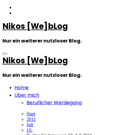
Zum
Inhalt
springen
Nikos [We]bLog
Nur ein weiterer nutzloser Blog.
Nikos [We]bLog
Nur ein weiterer nutzloser Blog.
Home
Über mich
Beruflicher Werdegang
Start
2011
Juli
10.