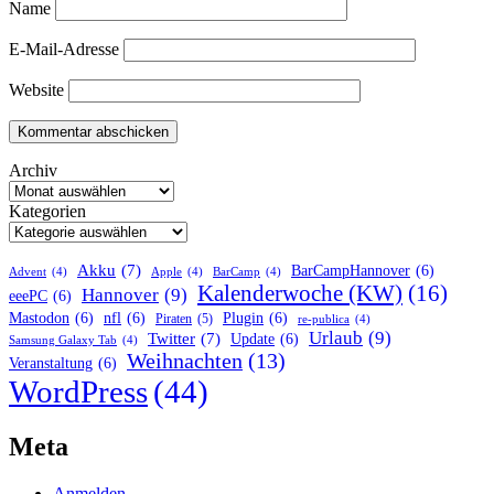
Name
E-Mail-Adresse
Website
Archiv
Kategorien
Akku
(7)
BarCampHannover
(6)
Advent
(4)
Apple
(4)
BarCamp
(4)
Kalenderwoche (KW)
(16)
Hannover
(9)
eeePC
(6)
Mastodon
(6)
nfl
(6)
Plugin
(6)
Piraten
(5)
re-publica
(4)
Urlaub
(9)
Twitter
(7)
Update
(6)
Samsung Galaxy Tab
(4)
Weihnachten
(13)
Veranstaltung
(6)
WordPress
(44)
Meta
Anmelden