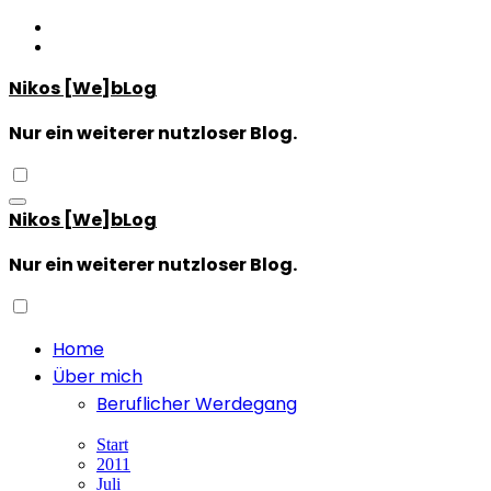
Zum
Inhalt
springen
Nikos [We]bLog
Nur ein weiterer nutzloser Blog.
Nikos [We]bLog
Nur ein weiterer nutzloser Blog.
Home
Über mich
Beruflicher Werdegang
Start
2011
Juli