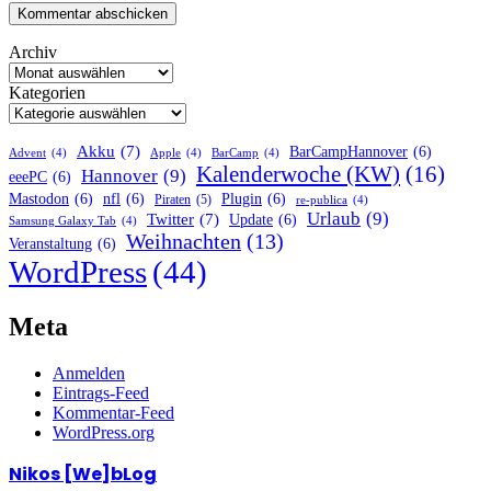
Archiv
Kategorien
Akku
(7)
BarCampHannover
(6)
Advent
(4)
Apple
(4)
BarCamp
(4)
Kalenderwoche (KW)
(16)
Hannover
(9)
eeePC
(6)
Mastodon
(6)
nfl
(6)
Plugin
(6)
Piraten
(5)
re-publica
(4)
Urlaub
(9)
Twitter
(7)
Update
(6)
Samsung Galaxy Tab
(4)
Weihnachten
(13)
Veranstaltung
(6)
WordPress
(44)
Meta
Anmelden
Eintrags-Feed
Kommentar-Feed
WordPress.org
Nikos [We]bLog