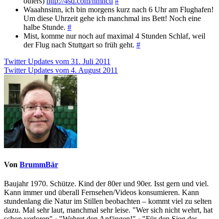
others)
http://4sq.com/nmnctl
#
Waaahnsinn, ich bin morgens kurz nach 6 Uhr am Flughafen!
Um diese Uhrzeit gehe ich manchmal ins Bett! Noch eine
halbe Stunde.
#
Mist, komme nur noch auf maximal 4 Stunden Schlaf, weil
der Flug nach Stuttgart so früh geht.
#
Beitragsnavigation
Twitter Updates vom 31. Juli 2011
Twitter Updates vom 4. August 2011
Von
BrummBär
Baujahr 1970. Schütze. Kind der 80er und 90er. Isst gern und viel.
Kann immer und überall Fernsehen/Videos konsumieren. Kann
stundenlang die Natur im Stillen beobachten – kommt viel zu selten
dazu. Mal sehr laut, manchmal sehr leise. "Wer sich nicht wehrt, hat
schon verloren" · "Wehret den Anfängen!" · "Für den Sieg des