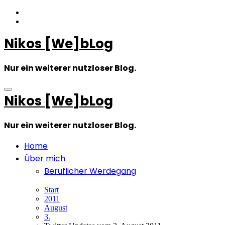
Zum
Inhalt
springen
Nikos [We]bLog
Nur ein weiterer nutzloser Blog.
Nikos [We]bLog
Nur ein weiterer nutzloser Blog.
Home
Über mich
Beruflicher Werdegang
Start
2011
August
3.