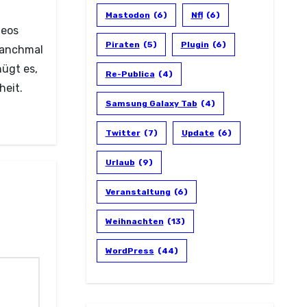
Mastodon
(6)
Nfl
(6)
deos
Piraten
(5)
Plugin
(6)
 manchmal
nügt es,
Re-Publica
(4)
heit.
Samsung Galaxy Tab
(4)
Twitter
(7)
Update
(6)
Urlaub
(9)
Veranstaltung
(6)
Weihnachten
(13)
WordPress
(44)