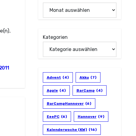
e(n),
Kategorien
2011
Advent
(4)
Akku
(7)
Apple
(4)
BarCamp
(4)
BarCampHannover
(6)
EeePC
(6)
Hannover
(9)
Kalenderwoche (KW)
(16)