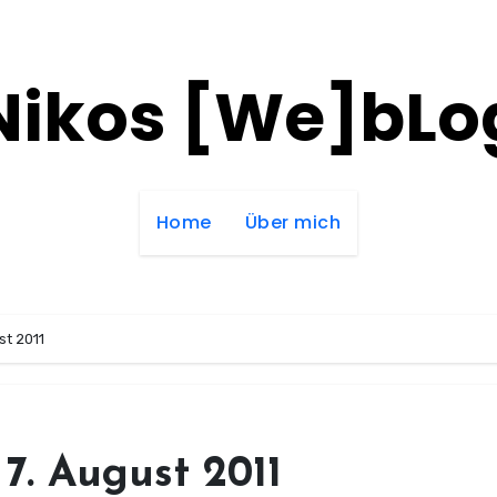
Nikos [We]bLo
Home
Über mich
st 2011
7. August 2011