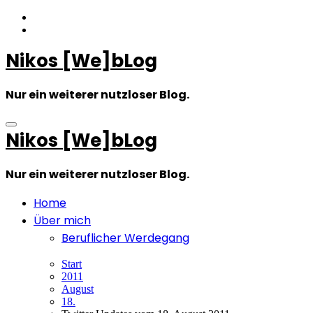
Zum
Inhalt
springen
Nikos [We]bLog
Nur ein weiterer nutzloser Blog.
Nikos [We]bLog
Nur ein weiterer nutzloser Blog.
Home
Über mich
Beruflicher Werdegang
Start
2011
August
18.