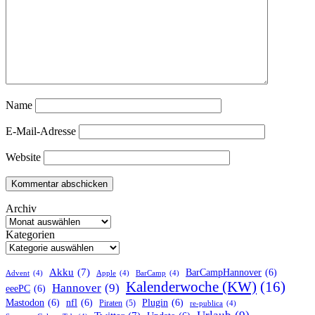
Name
E-Mail-Adresse
Website
Archiv
Kategorien
Akku
(7)
BarCampHannover
(6)
Advent
(4)
Apple
(4)
BarCamp
(4)
Kalenderwoche (KW)
(16)
Hannover
(9)
eeePC
(6)
Mastodon
(6)
nfl
(6)
Plugin
(6)
Piraten
(5)
re-publica
(4)