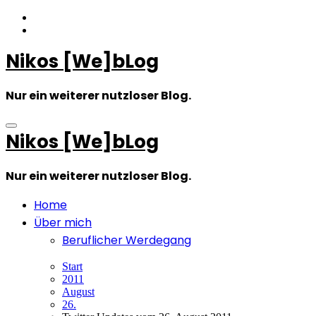
Zum
Inhalt
springen
Nikos [We]bLog
Nur ein weiterer nutzloser Blog.
Nikos [We]bLog
Nur ein weiterer nutzloser Blog.
Home
Über mich
Beruflicher Werdegang
Start
2011
August
26.