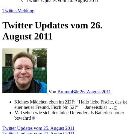
Twitter Updates vom 26. August 2011
Twitter-Meldung
Twitter Updates vom 26.
August 2011
Von
BrummBär
26. August 2011
Kleines Mädchen eben im ZDF: "Hallo liebe Fische, das ist
euer neuer Freund, Fisch Nr. 52!" — Janeeistklar …
#
Mal sehen wie sich der Juice Defender als Batterieschoner
bewährt!
#
Beitragsnavigation
Twitter Updates vom 25. August 2011
Twitter Updates vom 27. August 2011