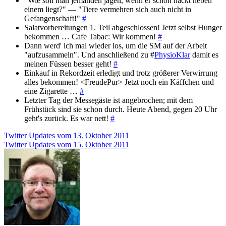
"Wie soll man jemanden jagen, wenn er schon nackt neben
einem liegt?" — "Tiere vermehren sich auch nicht in
Gefangenschaft!"
#
Salatvorbereitungen 1. Teil abgeschlossen! Jetzt selbst Hunger
bekommen … Cafe Tabac: Wir kommen!
#
Dann werd' ich mal wieder los, um die SM auf der Arbeit
"aufzusammeln". Und anschließend zu #
PhysioKlar
damit es
meinen Füssen besser geht!
#
Einkauf in Rekordzeit erledigt und trotz größerer Verwirrung
alles bekommen! <FreudePur> Jetzt noch ein Käffchen und
eine Zigarette …
#
Letzter Tag der Messegäste ist angebrochen; mit dem
Frühstück sind sie schon durch. Heute Abend, gegen 20 Uhr
geht's zurück. Es war nett!
#
Beitragsnavigation
Twitter Updates vom 13. Oktober 2011
Twitter Updates vom 15. Oktober 2011