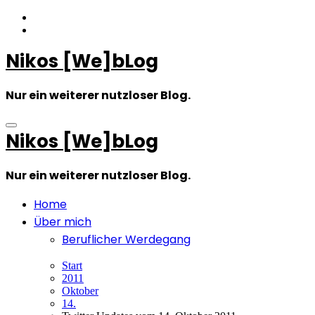
Zum
Inhalt
springen
Nikos [We]bLog
Nur ein weiterer nutzloser Blog.
Nikos [We]bLog
Nur ein weiterer nutzloser Blog.
Home
Über mich
Beruflicher Werdegang
Start
2011
Oktober
14.