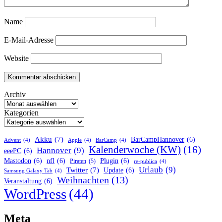
Name
E-Mail-Adresse
Website
Archiv
Kategorien
Akku
(7)
BarCampHannover
(6)
Advent
(4)
Apple
(4)
BarCamp
(4)
Kalenderwoche (KW)
(16)
Hannover
(9)
eeePC
(6)
Mastodon
(6)
nfl
(6)
Plugin
(6)
Piraten
(5)
re-publica
(4)
Urlaub
(9)
Twitter
(7)
Update
(6)
Samsung Galaxy Tab
(4)
Weihnachten
(13)
Veranstaltung
(6)
WordPress
(44)
Meta