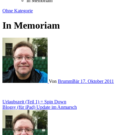
In Memoriam
Ohne Kategorie
In Memoriam
Von
BrummBär
17. Oktober 2011
Beitragsnavigation
Urlaubszeit (Teil 1) = Spin Down
Blogsy (für iPad) Update im Anmarsch