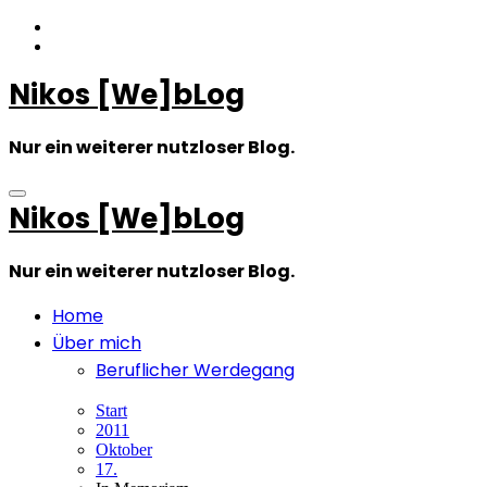
Zum
Inhalt
springen
Nikos [We]bLog
Nur ein weiterer nutzloser Blog.
Nikos [We]bLog
Nur ein weiterer nutzloser Blog.
Home
Über mich
Beruflicher Werdegang
Start
2011
Oktober
17.