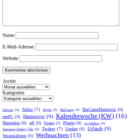
Name
E-Mail-Adresse
Website
Archiv
Kategorien
Akku
(7)
BarCampHannover
(6)
Advent
(4)
Apple
(4)
BarCamp
(4)
Kalenderwoche (KW)
(16)
Hannover
(9)
eeePC
(6)
Mastodon
(6)
nfl
(6)
Plugin
(6)
Piraten
(5)
re-publica
(4)
Urlaub
(9)
Twitter
(7)
Update
(6)
Samsung Galaxy Tab
(4)
Weihnachten
(13)
Veranstaltung
(6)