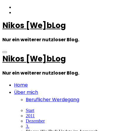
Zum
Inhalt
springen
Nikos [We]bLog
Nur ein weiterer nutzloser Blog.
Nikos [We]bLog
Nur ein weiterer nutzloser Blog.
Home
Über mich
Beruflicher Werdegang
Start
2011
Dezember
3.