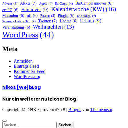
Akku
(7)
BarCampHannover
(6)
Advent
(4)
Apple
(4)
BarCamp
(4)
Kalenderwoche (KW)
(16)
Hannover
(9)
eeePC
(6)
Mastodon
(6)
nfl
(6)
Plugin
(6)
Piraten
(5)
re-publica
(4)
Urlaub
(9)
Twitter
(7)
Update
(6)
Samsung Galaxy Tab
(4)
Weihnachten
(13)
Veranstaltung
(6)
WordPress
(44)
Meta
Anmelden
Eintrags-Feed
Kommentar-Feed
WordPress.org
Nikos [We]bLog
Nur ein weiterer nutzloser Blog.
Copyright © DNK · provencd7fc8
|
Blogus
von
Themeansar
.
Suchen