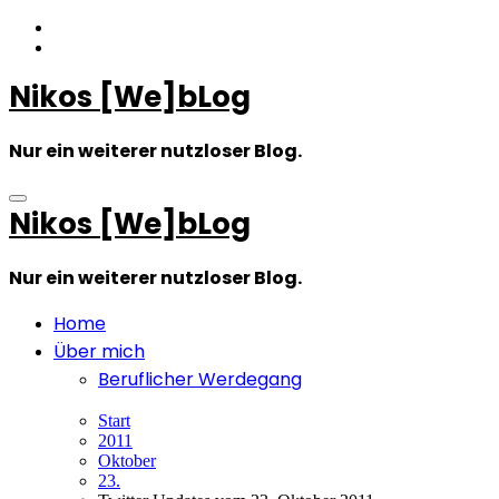
Zum
Inhalt
springen
Nikos [We]bLog
Nur ein weiterer nutzloser Blog.
Nikos [We]bLog
Nur ein weiterer nutzloser Blog.
Home
Über mich
Beruflicher Werdegang
Start
2011
Oktober
23.