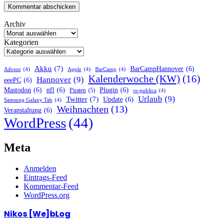
Archiv
Kategorien
Akku
(7)
BarCampHannover
(6)
Advent
(4)
Apple
(4)
BarCamp
(4)
Kalenderwoche (KW)
(16)
Hannover
(9)
eeePC
(6)
Mastodon
(6)
nfl
(6)
Plugin
(6)
Piraten
(5)
re-publica
(4)
Urlaub
(9)
Twitter
(7)
Update
(6)
Samsung Galaxy Tab
(4)
Weihnachten
(13)
Veranstaltung
(6)
WordPress
(44)
Meta
Anmelden
Eintrags-Feed
Kommentar-Feed
WordPress.org
Nikos [We]bLog