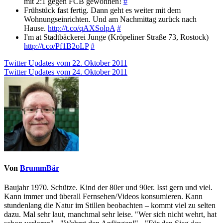
mit 2:1 gegen FCB gewonnen!
#
Frühstück fast fertig. Dann geht es weiter mit dem
Wohnungseinrichten. Und am Nachmittag zurück nach
Hause.
http://t.co/qAXSolpA
#
I'm at Stadtbäckerei Junge (Kröpeliner Straße 73, Rostock)
http://t.co/Pf1B2oLP
#
Beitragsnavigation
Twitter Updates vom 22. Oktober 2011
Twitter Updates vom 24. Oktober 2011
Von
BrummBär
Baujahr 1970. Schütze. Kind der 80er und 90er. Isst gern und viel.
Kann immer und überall Fernsehen/Videos konsumieren. Kann
stundenlang die Natur im Stillen beobachten – kommt viel zu selten
dazu. Mal sehr laut, manchmal sehr leise. "Wer sich nicht wehrt, hat