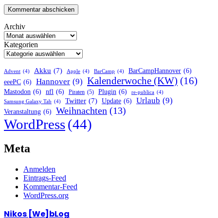
Archiv
Kategorien
Akku
(7)
BarCampHannover
(6)
Advent
(4)
Apple
(4)
BarCamp
(4)
Kalenderwoche (KW)
(16)
Hannover
(9)
eeePC
(6)
Mastodon
(6)
nfl
(6)
Plugin
(6)
Piraten
(5)
re-publica
(4)
Urlaub
(9)
Twitter
(7)
Update
(6)
Samsung Galaxy Tab
(4)
Weihnachten
(13)
Veranstaltung
(6)
WordPress
(44)
Meta
Anmelden
Eintrags-Feed
Kommentar-Feed
WordPress.org
Nikos [We]bLog