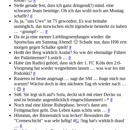
lösbar! 🙂
#
Stelle gerade fest, dass ich ganz dringend(!) mind. eine
schwarze Jeans benötige. Ob ich das wohl noch am Montag
schaffe?
#
Ja, ja, "uns Uwe" ist 75 geworden. Es war beinahe
unmöglich, das inzwischen nicht irgendwie bemerkt zu haben
… <grumpf> …
#
Da ist ja eine meiner Lieblingssendungen wieder: die
Sportschau am Samstag Abend! 🙂 Schade nur, dass H96 erst
morgen gegen Schalke spielt!
#
Heißt der Berg wirklich Arafat? So wie der ehemalige Führer
der Palästinenser? Lustich …
#
Habe (im Radio) gehört, dass sich der 1. FC Köln den 2:0-
Vorsprung hat wieder wegnehmen lassen … was war los mit
Podolski?
#
Rasieren ist heute angesagt … sagt die SM … frage mich nur
warum? Wächst doch in den nächsten Tag eh wieder nach …
! 😉
#
Süß: Sie legt sich auf's Sofa, deckt sich mit einer Decke zu
und ist beinahe augenblicklich eingeschlummert! :-*
#
Noch mal eine kleine Ruhephase, bevor's dann ans
Fertigmachen geht. Das Leben kann schön sein …
#
Hhmmm, der Bienenstich war lecker! Besonders die
"Cremeschicht" war sehr luftig! #
G
?ing hat's wirklich drauf
…
#