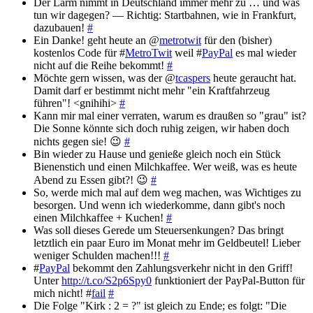
Der Lärm nimmt in Deutschland immer mehr zu … und was
tun wir dagegen? — Richtig: Startbahnen, wie in Frankfurt,
dazubauen!
#
Ein Danke! geht heute an @
metrotwit
für den (bisher)
kostenlos Code für #
MetroTwit
weil #
PayPal
es mal wieder
nicht auf die Reihe bekommt!
#
Möchte gern wissen, was der @
tcaspers
heute geraucht hat.
Damit darf er bestimmt nicht mehr "ein Kraftfahrzeug
führen"! <gnihihi>
#
Kann mir mal einer verraten, warum es draußen so "grau" ist?
Die Sonne könnte sich doch ruhig zeigen, wir haben doch
nichts gegen sie! 😉
#
Bin wieder zu Hause und genieße gleich noch ein Stück
Bienenstich und einen Milchkaffee. Wer weiß, was es heute
Abend zu Essen gibt?! 😉
#
So, werde mich mal auf dem weg machen, was Wichtiges zu
besorgen. Und wenn ich wiederkomme, dann gibt's noch
einen Milchkaffee + Kuchen!
#
Was soll dieses Gerede um Steuersenkungen? Das bringt
letztlich ein paar Euro im Monat mehr im Geldbeutel! Lieber
weniger Schulden machen!!!
#
#
PayPal
bekommt den Zahlungsverkehr nicht in den Griff!
Unter
http://t.co/S2p6Spy0
funktioniert der PayPal-Button für
mich nicht! #
fail
#
Die Folge "Kirk : 2 = ?" ist gleich zu Ende; es folgt: "Die