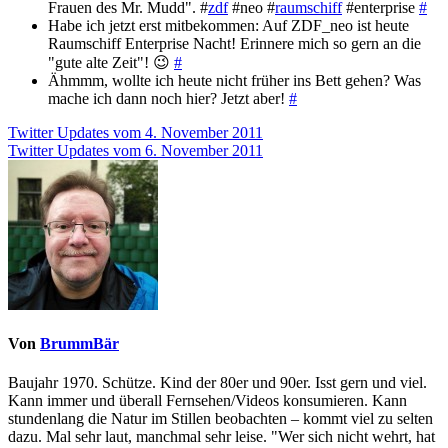
Frauen des Mr. Mudd". #
zdf
#neo #
raumschiff
#enterprise
#
Habe ich jetzt erst mitbekommen: Auf ZDF_neo ist heute
Raumschiff Enterprise Nacht! Erinnere mich so gern an die
"gute alte Zeit"! 😉
#
Ähmmm, wollte ich heute nicht früher ins Bett gehen? Was
mache ich dann noch hier? Jetzt aber!
#
Beitragsnavigation
Twitter Updates vom 4. November 2011
Twitter Updates vom 6. November 2011
Von
BrummBär
Baujahr 1970. Schütze. Kind der 80er und 90er. Isst gern und viel.
Kann immer und überall Fernsehen/Videos konsumieren. Kann
stundenlang die Natur im Stillen beobachten – kommt viel zu selten
dazu. Mal sehr laut, manchmal sehr leise. "Wer sich nicht wehrt, hat