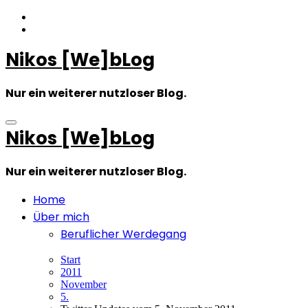
Zum
Inhalt
springen
Nikos [We]bLog
Nur ein weiterer nutzloser Blog.
Nikos [We]bLog
Nur ein weiterer nutzloser Blog.
Home
Über mich
Beruflicher Werdegang
Start
2011
November
5.