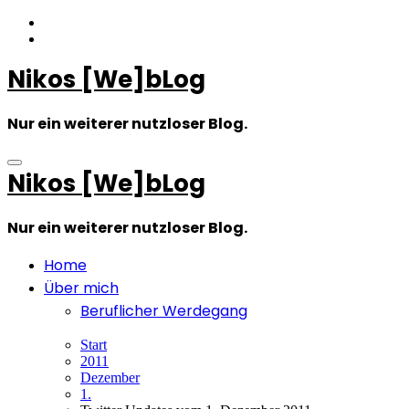
Zum
Inhalt
springen
Nikos [We]bLog
Nur ein weiterer nutzloser Blog.
Nikos [We]bLog
Nur ein weiterer nutzloser Blog.
Home
Über mich
Beruflicher Werdegang
Start
2011
Dezember
1.