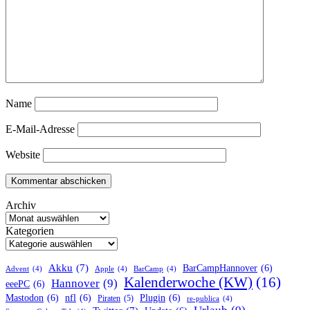
Name
E-Mail-Adresse
Website
Archiv
Kategorien
Akku
(7)
BarCampHannover
(6)
Advent
(4)
Apple
(4)
BarCamp
(4)
Kalenderwoche (KW)
(16)
Hannover
(9)
eeePC
(6)
Mastodon
(6)
nfl
(6)
Plugin
(6)
Piraten
(5)
re-publica
(4)