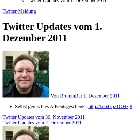
Twitter Updates vom 1. Dezember 2011
Twitter-Meldung
Twitter Updates vom 1.
Dezember 2011
Von
BrummBär
1. Dezember 2011
Selbst gemachtes Adventsgeschenk :
http://t.co/0cjz1OHz
#
Beitragsnavigation
Twitter Updates vom 30. November 2011
Twitter Updates vom 2. Dezember 2011