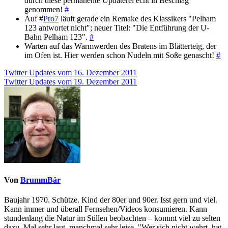
durch diese permanente Updaterei echt in Beschlag
genommen!
#
Auf #
Pro7
läuft gerade ein Remake des Klassikers "Pelham
123 antwortet nicht"; neuer Titel: "Die Entführung der U-
Bahn Pelham 123".
#
Warten auf das Warmwerden des Bratens im Blätterteig, der
im Ofen ist. Hier werden schon Nudeln mit Soße genascht!
#
Beitragsnavigation
Twitter Updates vom 16. Dezember 2011
Twitter Updates vom 19. Dezember 2011
Von
BrummBär
Baujahr 1970. Schütze. Kind der 80er und 90er. Isst gern und viel.
Kann immer und überall Fernsehen/Videos konsumieren. Kann
stundenlang die Natur im Stillen beobachten – kommt viel zu selten
dazu. Mal sehr laut, manchmal sehr leise. "Wer sich nicht wehrt, hat