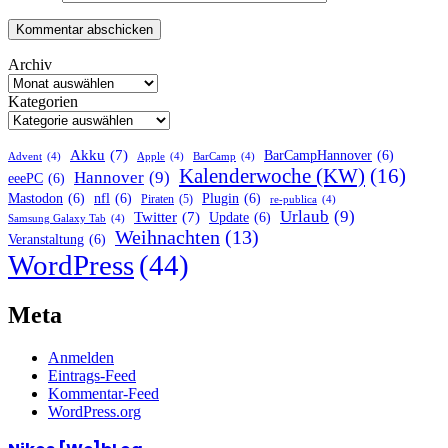
Archiv
Kategorien
Akku
(7)
BarCampHannover
(6)
Advent
(4)
Apple
(4)
BarCamp
(4)
Kalenderwoche (KW)
(16)
Hannover
(9)
eeePC
(6)
Mastodon
(6)
nfl
(6)
Plugin
(6)
Piraten
(5)
re-publica
(4)
Urlaub
(9)
Twitter
(7)
Update
(6)
Samsung Galaxy Tab
(4)
Weihnachten
(13)
Veranstaltung
(6)
WordPress
(44)
Meta
Anmelden
Eintrags-Feed
Kommentar-Feed
WordPress.org