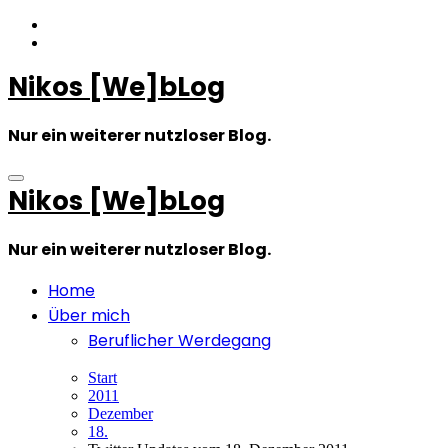
Zum
Inhalt
springen
Nikos [We]bLog
Nur ein weiterer nutzloser Blog.
Nikos [We]bLog
Nur ein weiterer nutzloser Blog.
Home
Über mich
Beruflicher Werdegang
Start
2011
Dezember
18.