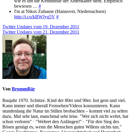
wie es um die Kenntnisse der Amerikaner steht. Empirisch
bewiesen …
#
I'm at Nikos Zuhause (Hannover, Niedersachsen)
http://t.co/kBWJyq5V
#
Beitragsnavigation
Twitter Updates vom 19. Dezember 2011
Twitter Updates vom 21. Dezember 2011
Von
BrummBär
Baujahr 1970. Schütze. Kind der 80er und 90er. Isst gern und viel.
Kann immer und überall Fernsehen/Videos konsumieren. Kann
stundenlang die Natur im Stillen beobachten – kommt viel zu selten
dazu. Mal sehr laut, manchmal sehr leise. "Wer sich nicht wehrt, hat
schon verloren" · "Wehret den Anfängen!" · "Für den Sieg des
Bösen genügt es, wenn die Menschen guten Willens nichts tun."