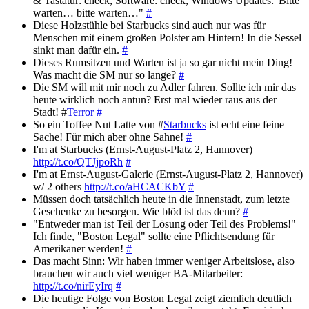
& Tastatur: check, Software: check, Windows Updates:"Bitte
warten… bitte warten…"
#
Diese Holzstühle bei Starbucks sind auch nur was für
Menschen mit einem großen Polster am Hintern! In die Sessel
sinkt man dafür ein.
#
Dieses Rumsitzen und Warten ist ja so gar nicht mein Ding!
Was macht die SM nur so lange?
#
Die SM will mit mir noch zu Adler fahren. Sollte ich mir das
heute wirklich noch antun? Erst mal wieder raus aus der
Stadt! #
Terror
#
So ein Toffee Nut Latte von #
Starbucks
ist echt eine feine
Sache! Für mich aber ohne Sahne!
#
I'm at Starbucks (Ernst-August-Platz 2, Hannover)
http://t.co/QTJjpoRh
#
I'm at Ernst-August-Galerie (Ernst-August-Platz 2, Hannover)
w/ 2 others
http://t.co/aHCACKbY
#
Müssen doch tatsächlich heute in die Innenstadt, zum letzte
Geschenke zu besorgen. Wie blöd ist das denn?
#
"Entweder man ist Teil der Lösung oder Teil des Problems!"
Ich finde, "Boston Legal" sollte eine Pflichtsendung für
Amerikaner werden!
#
Das macht Sinn: Wir haben immer weniger Arbeitslose, also
brauchen wir auch viel weniger BA-Mitarbeiter:
http://t.co/nirEyIrq
#
Die heutige Folge von Boston Legal zeigt ziemlich deutlich