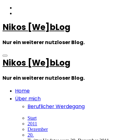
Zum
Inhalt
springen
Nikos [We]bLog
Nur ein weiterer nutzloser Blog.
Nikos [We]bLog
Nur ein weiterer nutzloser Blog.
Home
Über mich
Beruflicher Werdegang
Start
2011
Dezember
20.