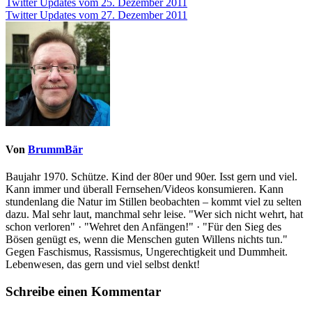
Beitragsnavigation
Twitter Updates vom 25. Dezember 2011
Twitter Updates vom 27. Dezember 2011
Von
BrummBär
Baujahr 1970. Schütze. Kind der 80er und 90er. Isst gern und viel.
Kann immer und überall Fernsehen/Videos konsumieren. Kann
stundenlang die Natur im Stillen beobachten – kommt viel zu selten
dazu. Mal sehr laut, manchmal sehr leise. "Wer sich nicht wehrt, hat
schon verloren" · "Wehret den Anfängen!" · "Für den Sieg des
Bösen genügt es, wenn die Menschen guten Willens nichts tun."
Gegen Faschismus, Rassismus, Ungerechtigkeit und Dummheit.
Lebenwesen, das gern und viel selbst denkt!
Schreibe einen Kommentar