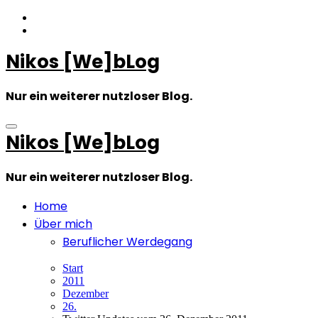
Zum
Inhalt
springen
Nikos [We]bLog
Nur ein weiterer nutzloser Blog.
Nikos [We]bLog
Nur ein weiterer nutzloser Blog.
Home
Über mich
Beruflicher Werdegang
Start
2011
Dezember
26.