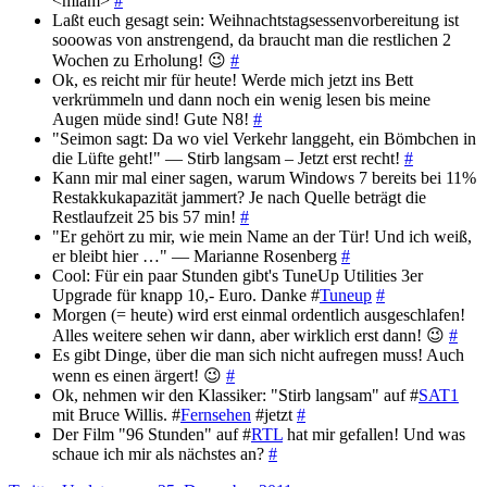
<miam>
#
Laßt euch gesagt sein: Weihnachtstagsessenvorbereitung ist
sooowas von anstrengend, da braucht man die restlichen 2
Wochen zu Erholung! 😉
#
Ok, es reicht mir für heute! Werde mich jetzt ins Bett
verkrümmeln und dann noch ein wenig lesen bis meine
Augen müde sind! Gute N8!
#
"Seimon sagt: Da wo viel Verkehr langgeht, ein Bömbchen in
die Lüfte geht!" — Stirb langsam – Jetzt erst recht!
#
Kann mir mal einer sagen, warum Windows 7 bereits bei 11%
Restakkukapazität jammert? Je nach Quelle beträgt die
Restlaufzeit 25 bis 57 min!
#
"Er gehört zu mir, wie mein Name an der Tür! Und ich weiß,
er bleibt hier …" — Marianne Rosenberg
#
Cool: Für ein paar Stunden gibt's TuneUp Utilities 3er
Upgrade für knapp 10,- Euro. Danke #
Tuneup
#
Morgen (= heute) wird erst einmal ordentlich ausgeschlafen!
Alles weitere sehen wir dann, aber wirklich erst dann! 😉
#
Es gibt Dinge, über die man sich nicht aufregen muss! Auch
wenn es einen ärgert! 😉
#
Ok, nehmen wir den Klassiker: "Stirb langsam" auf #
SAT1
mit Bruce Willis. #
Fernsehen
#jetzt
#
Der Film "96 Stunden" auf #
RTL
hat mir gefallen! Und was
schaue ich mir als nächstes an?
#