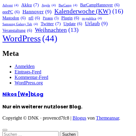
Akku
(7)
BarCampHannover
(6)
Advent
(4)
Apple
(4)
BarCamp
(4)
Kalenderwoche (KW)
(16)
Hannover
(9)
eeePC
(6)
Mastodon
(6)
nfl
(6)
Plugin
(6)
Piraten
(5)
re-publica
(4)
Urlaub
(9)
Twitter
(7)
Update
(6)
Samsung Galaxy Tab
(4)
Weihnachten
(13)
Veranstaltung
(6)
WordPress
(44)
Meta
Anmelden
Eintrags-Feed
Kommentar-Feed
WordPress.org
Nikos [We]bLog
Nur ein weiterer nutzloser Blog.
Copyright © DNK · provencd7fc8
|
Blogus
von
Themeansar
.
Suchen