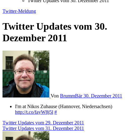
Twitter Updates vom 30. Dezember 2011
Twitter-Meldung
Twitter Updates vom 30.
Dezember 2011
Von
BrummBär
30. Dezember 2011
I'm at Nikos Zuhause (Hannover, Niedersachsen)
http://t.co/fayW8j5l
#
Beitragsnavigation
Twitter Updates vom 29. Dezember 2011
Twitter Updates vom 31. Dezember 2011