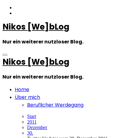
Zum
Inhalt
springen
Nikos [We]bLog
Nur ein weiterer nutzloser Blog.
Nikos [We]bLog
Nur ein weiterer nutzloser Blog.
Home
Über mich
Beruflicher Werdegang
Start
2011
Dezember
30.