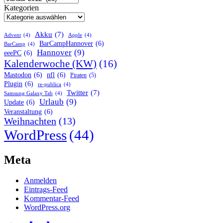
Kategorien
Akku
(7)
Advent
(4)
Apple
(4)
BarCampHannover
(6)
BarCamp
(4)
Hannover
(9)
eeePC
(6)
Kalenderwoche (KW)
(16)
Mastodon
(6)
nfl
(6)
Piraten
(5)
Plugin
(6)
re-publica
(4)
Twitter
(7)
Samsung Galaxy Tab
(4)
Urlaub
(9)
Update
(6)
Veranstaltung
(6)
Weihnachten
(13)
WordPress
(44)
Meta
Anmelden
Eintrags-Feed
Kommentar-Feed
WordPress.org