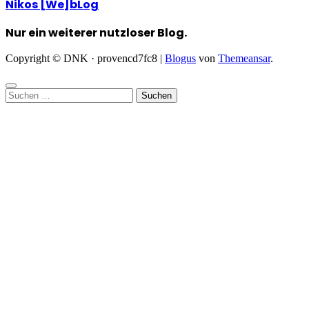
Nikos [We]bLog
Nur ein weiterer nutzloser Blog.
Copyright © DNK · provencd7fc8
|
Blogus
von
Themeansar
.
Suchen
nach: