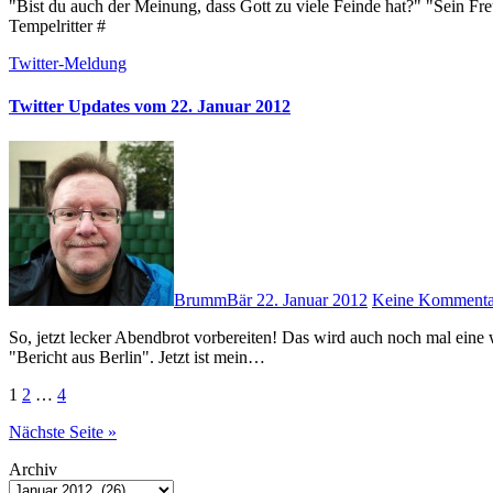
"Bist du auch der Meinung, dass Gott zu viele Feinde hat?" "Sein Freund zu sein, ist auch kein Zuckerschlecken!" — Der letzte
Tempelritter #
Twitter-Meldung
Twitter Updates vom 22. Januar 2012
BrummBär
22. Januar 2012
Keine Kommenta
So, jetzt lecker Abendbrot vorbereiten! Das wird auch noch mal eine wenig anstrengend! # Ach, der dicke Sigi ist jetzt in der ARD bei
"Bericht aus Berlin". Jetzt ist mein…
Seitennummerierung
1
2
…
4
der
Nächste Seite »
Beiträge
Archiv