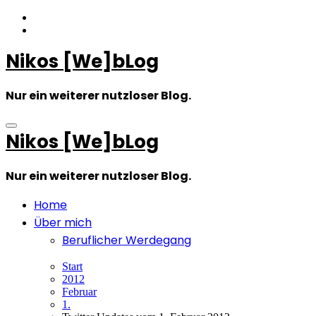
Zum
Inhalt
springen
Nikos [We]bLog
Nur ein weiterer nutzloser Blog.
Nikos [We]bLog
Nur ein weiterer nutzloser Blog.
Home
Über mich
Beruflicher Werdegang
Start
2012
Februar
1.