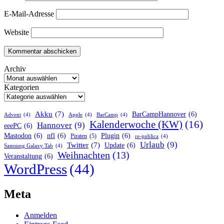
E-Mail-Adresse
Website
Archiv
Kategorien
Akku
(7)
BarCampHannover
(6)
Advent
(4)
Apple
(4)
BarCamp
(4)
Kalenderwoche (KW)
(16)
Hannover
(9)
eeePC
(6)
Mastodon
(6)
nfl
(6)
Plugin
(6)
Piraten
(5)
re-publica
(4)
Urlaub
(9)
Twitter
(7)
Update
(6)
Samsung Galaxy Tab
(4)
Weihnachten
(13)
Veranstaltung
(6)
WordPress
(44)
Meta
Anmelden