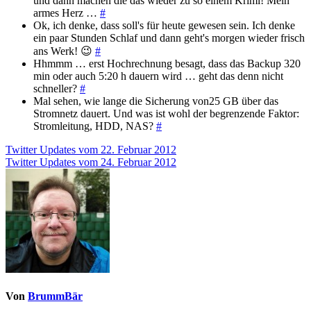
und dann machen die das wieder zu so einem Krimi! Mein
armes Herz …
#
Ok, ich denke, dass soll's für heute gewesen sein. Ich denke
ein paar Stunden Schlaf und dann geht's morgen wieder frisch
ans Werk! 😉
#
Hhmmm … erst Hochrechnung besagt, dass das Backup 320
min oder auch 5:20 h dauern wird … geht das denn nicht
schneller?
#
Mal sehen, wie lange die Sicherung von25 GB über das
Stromnetz dauert. Und was ist wohl der begrenzende Faktor:
Stromleitung, HDD, NAS?
#
Beitragsnavigation
Twitter Updates vom 22. Februar 2012
Twitter Updates vom 24. Februar 2012
Von
BrummBär