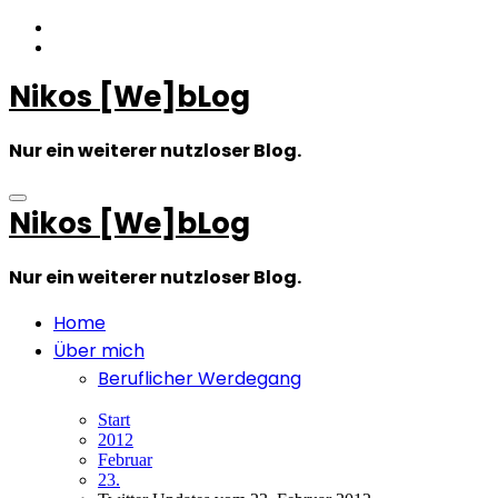
Zum
Inhalt
springen
Nikos [We]bLog
Nur ein weiterer nutzloser Blog.
Nikos [We]bLog
Nur ein weiterer nutzloser Blog.
Home
Über mich
Beruflicher Werdegang
Start
2012
Februar
23.