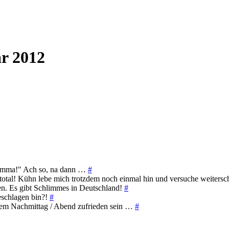
r 2012
 Komma!" Ach so, na dann …
#
tal! Kühn lebe mich trotzdem noch einmal hin und versuche weitersc
. Es gibt Schlimmes in Deutschland!
#
eschlagen bin?!
#
dem Nachmittag / Abend zufrieden sein …
#