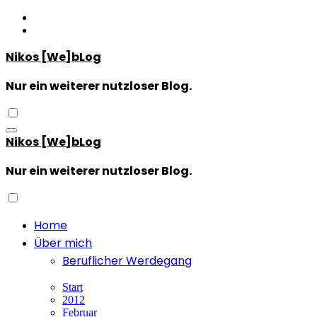
Zum
Inhalt
springen
Nikos [We]bLog
Nur ein weiterer nutzloser Blog.
Nikos [We]bLog
Nur ein weiterer nutzloser Blog.
Home
Über mich
Beruflicher Werdegang
Start
2012
Februar