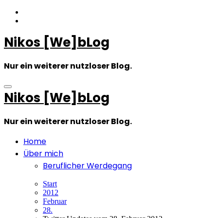
Zum
Inhalt
springen
Nikos [We]bLog
Nur ein weiterer nutzloser Blog.
Nikos [We]bLog
Nur ein weiterer nutzloser Blog.
Home
Über mich
Beruflicher Werdegang
Start
2012
Februar
28.