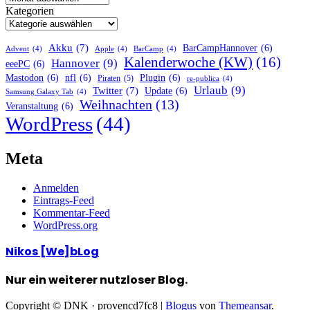
Kategorien
Akku
(7)
BarCampHannover
(6)
Advent
(4)
Apple
(4)
BarCamp
(4)
Kalenderwoche (KW)
(16)
Hannover
(9)
eeePC
(6)
Mastodon
(6)
nfl
(6)
Plugin
(6)
Piraten
(5)
re-publica
(4)
Urlaub
(9)
Twitter
(7)
Update
(6)
Samsung Galaxy Tab
(4)
Weihnachten
(13)
Veranstaltung
(6)
WordPress
(44)
Meta
Anmelden
Eintrags-Feed
Kommentar-Feed
WordPress.org
Nikos [We]bLog
Nur ein weiterer nutzloser Blog.
Copyright © DNK · provencd7fc8
|
Blogus
von
Themeansar
.