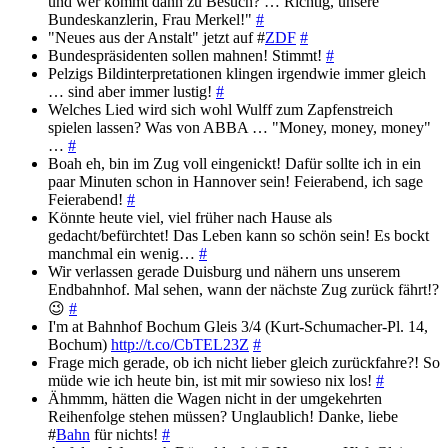
und wer kommt dann zu Besuch? … Richtig, unsere
Bundeskanzlerin, Frau Merkel!"
#
"Neues aus der Anstalt" jetzt auf #
ZDF
#
Bundespräsidenten sollen mahnen! Stimmt!
#
Pelzigs Bildinterpretationen klingen irgendwie immer gleich
… sind aber immer lustig!
#
Welches Lied wird sich wohl Wulff zum Zapfenstreich
spielen lassen? Was von ABBA … "Money, money, money"
…
#
Boah eh, bin im Zug voll eingenickt! Dafür sollte ich in ein
paar Minuten schon in Hannover sein! Feierabend, ich sage
Feierabend!
#
Könnte heute viel, viel früher nach Hause als
gedacht/befürchtet! Das Leben kann so schön sein! Es bockt
manchmal ein wenig…
#
Wir verlassen gerade Duisburg und nähern uns unserem
Endbahnhof. Mal sehen, wann der nächste Zug zurück fährt!?
😉
#
I'm at Bahnhof Bochum Gleis 3/4 (Kurt-Schumacher-Pl. 14,
Bochum)
http://t.co/CbTEL23Z
#
Frage mich gerade, ob ich nicht lieber gleich zurückfahre?! So
müde wie ich heute bin, ist mit mir sowieso nix los!
#
Ähmmm, hätten die Wagen nicht in der umgekehrten
Reihenfolge stehen müssen? Unglaublich! Danke, liebe
#
Bahn
für nichts!
#