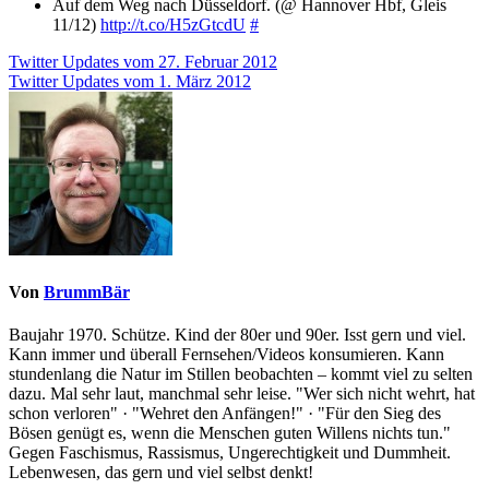
Auf dem Weg nach Düsseldorf. (@ Hannover Hbf, Gleis
11/12)
http://t.co/H5zGtcdU
#
Beitragsnavigation
Twitter Updates vom 27. Februar 2012
Twitter Updates vom 1. März 2012
Von
BrummBär
Baujahr 1970. Schütze. Kind der 80er und 90er. Isst gern und viel.
Kann immer und überall Fernsehen/Videos konsumieren. Kann
stundenlang die Natur im Stillen beobachten – kommt viel zu selten
dazu. Mal sehr laut, manchmal sehr leise. "Wer sich nicht wehrt, hat
schon verloren" · "Wehret den Anfängen!" · "Für den Sieg des
Bösen genügt es, wenn die Menschen guten Willens nichts tun."
Gegen Faschismus, Rassismus, Ungerechtigkeit und Dummheit.
Lebenwesen, das gern und viel selbst denkt!