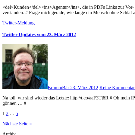
<del>Kunden</del><ins>Agentur</ins>, die in PDFs Links zur Vor- und nachfolgenden Seite haben wollen, haben das PDF-Format nicht
verstanden. # Frage mich gerade, wie lange ein Mensch ohne Schla
Twitter-Meldung
Twitter Updates vom 23. März 2012
BrummBär
23. März 2012
Keine Kommentar
Na toll, wir sind wieder das Letzte: http://t.co/aaF3Tj6R # Oh mein iPad 2 (also das alte neue iPad) will demnächst Strom. Sollte es ihm
gönnen … #
Seitennummerierung
1
2
…
5
der
Nächste Seite »
Beiträge
Archiv