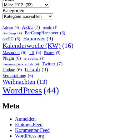
Kategorien
Akku
(7)
Advent
(4)
Apple
(4)
BarCampHannover
(6)
BarCamp
(4)
Hannover
(9)
eeePC
(6)
Kalenderwoche (KW)
(16)
Mastodon
(6)
nfl
(6)
Piraten
(5)
Plugin
(6)
re-publica
(4)
Twitter
(7)
Samsung Galaxy Tab
(4)
Urlaub
(9)
Update
(6)
Veranstaltung
(6)
Weihnachten
(13)
WordPress
(44)
Meta
Anmelden
Eintrags-Feed
Kommentar-Feed
WordPress.org