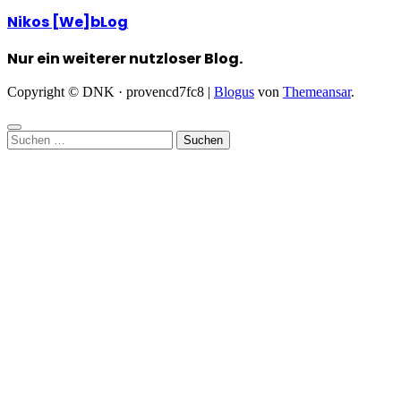
Nikos [We]bLog
Nur ein weiterer nutzloser Blog.
Copyright © DNK · provencd7fc8
|
Blogus
von
Themeansar
.
Suchen
nach: