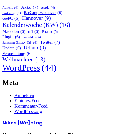
Akku
(7)
Advent
(4)
Apple
(4)
BarCampHannover
(6)
BarCamp
(4)
Hannover
(9)
eeePC
(6)
Kalenderwoche (KW)
(16)
Mastodon
(6)
nfl
(6)
Piraten
(5)
Plugin
(6)
re-publica
(4)
Twitter
(7)
Samsung Galaxy Tab
(4)
Urlaub
(9)
Update
(6)
Veranstaltung
(6)
Weihnachten
(13)
WordPress
(44)
Meta
Anmelden
Eintrags-Feed
Kommentar-Feed
WordPress.org
Nikos [We]bLog