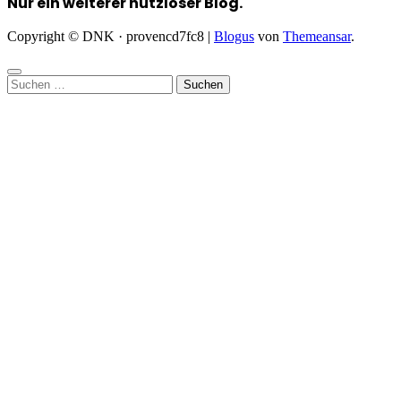
Nur ein weiterer nutzloser Blog.
Copyright © DNK · provencd7fc8
|
Blogus
von
Themeansar
.
Suchen
nach: