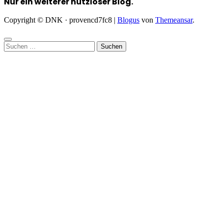
Nur ein weiterer nutzloser Blog.
Copyright © DNK · provencd7fc8
|
Blogus
von
Themeansar
.
Suchen
nach: