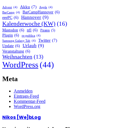
Akku
(7)
Advent
(4)
Apple
(4)
BarCampHannover
(6)
BarCamp
(4)
Hannover
(9)
eeePC
(6)
Kalenderwoche (KW)
(16)
Mastodon
(6)
nfl
(6)
Piraten
(5)
Plugin
(6)
re-publica
(4)
Twitter
(7)
Samsung Galaxy Tab
(4)
Urlaub
(9)
Update
(6)
Veranstaltung
(6)
Weihnachten
(13)
WordPress
(44)
Meta
Anmelden
Eintrags-Feed
Kommentar-Feed
WordPress.org
Nikos [We]bLog