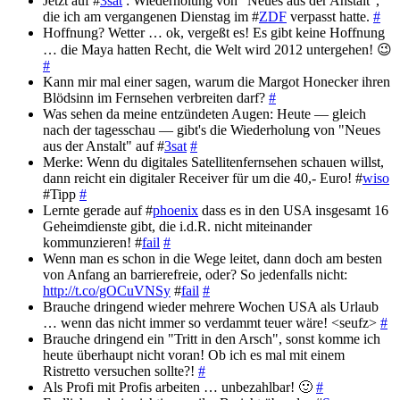
Jetzt auf #
3sat
: Wiederholung von "Neues aus der Anstalt",
die ich am vergangenen Dienstag im #
ZDF
verpasst hatte.
#
Hoffnung? Wetter … ok, vergeßt es! Es gibt keine Hoffnung
… die Maya hatten Recht, die Welt wird 2012 untergehen! 😉
#
Kann mir mal einer sagen, warum die Margot Honecker ihren
Blödsinn im Fernsehen verbreiten darf?
#
Was sehen da meine entzündeten Augen: Heute — gleich
nach der tagesschau — gibt's die Wiederholung von "Neues
aus der Anstalt" auf #
3sat
#
Merke: Wenn du digitales Satellitenfernsehen schauen willst,
dann reicht ein digitaler Receiver für um die 40,- Euro! #
wiso
#Tipp
#
Lernte gerade auf #
phoenix
dass es in den USA insgesamt 16
Geheimdienste gibt, die i.d.R. nicht miteinander
kommunzieren! #
fail
#
Wenn man es schon in die Wege leitet, dann doch am besten
von Anfang an barrierefreie, oder? So jedenfalls nicht:
http://t.co/gOCuVNSy
#
fail
#
Brauche dringend wieder mehrere Wochen USA als Urlaub
… wenn das nicht immer so verdammt teuer wäre! <seufz>
#
Brauche dringend ein "Tritt in den Arsch", sonst komme ich
heute überhaupt nicht voran! Ob ich es mal mit einem
Ristretto versuchen sollte?!
#
Als Profi mit Profis arbeiten … unbezahlbar! 🙂
#