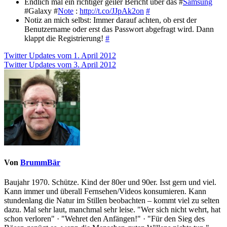
Endlich mal ein richtiger geiler Bericht über das #
Samsung
#Galaxy #
Note
:
http://t.co/JJpAk2on
#
Notiz an mich selbst: Immer darauf achten, ob erst der
Benutzername oder erst das Passwort abgefragt wird. Dann
klappt die Registrierung!
#
Beitragsnavigation
Twitter Updates vom 1. April 2012
Twitter Updates vom 3. April 2012
Von
BrummBär
Baujahr 1970. Schütze. Kind der 80er und 90er. Isst gern und viel.
Kann immer und überall Fernsehen/Videos konsumieren. Kann
stundenlang die Natur im Stillen beobachten – kommt viel zu selten
dazu. Mal sehr laut, manchmal sehr leise. "Wer sich nicht wehrt, hat
schon verloren" · "Wehret den Anfängen!" · "Für den Sieg des