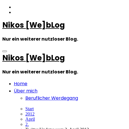
Zum
Inhalt
springen
Nikos [We]bLog
Nur ein weiterer nutzloser Blog.
Nikos [We]bLog
Nur ein weiterer nutzloser Blog.
Home
Über mich
Beruflicher Werdegang
Start
2012
April
2.