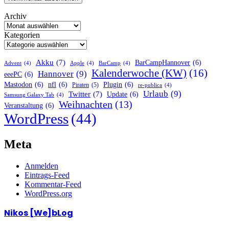
Archiv
Kategorien
Akku
(7)
BarCampHannover
(6)
Advent
(4)
Apple
(4)
BarCamp
(4)
Kalenderwoche (KW)
(16)
Hannover
(9)
eeePC
(6)
Mastodon
(6)
nfl
(6)
Plugin
(6)
Piraten
(5)
re-publica
(4)
Urlaub
(9)
Twitter
(7)
Update
(6)
Samsung Galaxy Tab
(4)
Weihnachten
(13)
Veranstaltung
(6)
WordPress
(44)
Meta
Anmelden
Eintrags-Feed
Kommentar-Feed
WordPress.org
Nikos [We]bLog