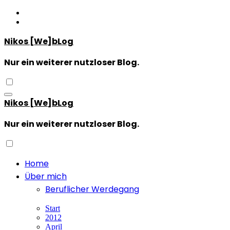
Zum
Inhalt
springen
Nikos [We]bLog
Nur ein weiterer nutzloser Blog.
Nikos [We]bLog
Nur ein weiterer nutzloser Blog.
Home
Über mich
Beruflicher Werdegang
Start
2012
April