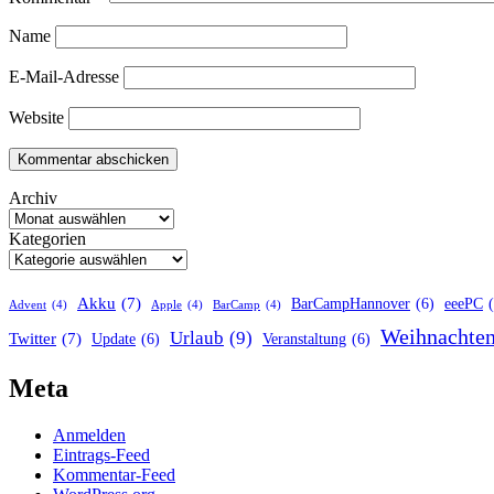
Name
E-Mail-Adresse
Website
Archiv
Kategorien
Akku
(7)
BarCampHannover
(6)
eeePC
Advent
(4)
Apple
(4)
BarCamp
(4)
Weihnachte
Urlaub
(9)
Twitter
(7)
Update
(6)
Veranstaltung
(6)
Meta
Anmelden
Eintrags-Feed
Kommentar-Feed