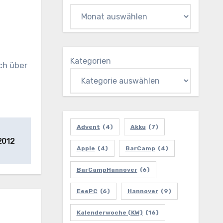
Kategorien
ch über
Advent
(4)
Akku
(7)
2012
Apple
(4)
BarCamp
(4)
BarCampHannover
(6)
EeePC
(6)
Hannover
(9)
Kalenderwoche (KW)
(16)