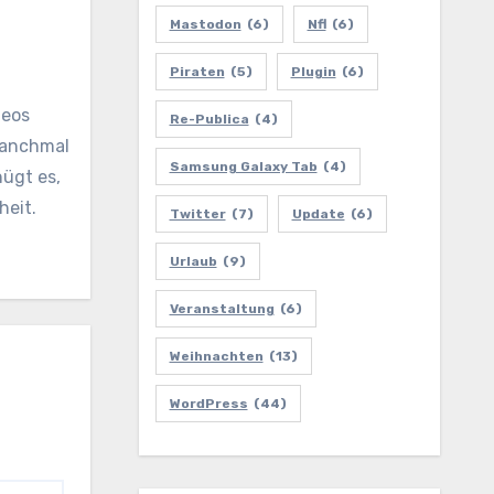
Mastodon
(6)
Nfl
(6)
Piraten
(5)
Plugin
(6)
deos
Re-Publica
(4)
 manchmal
Samsung Galaxy Tab
(4)
nügt es,
heit.
Twitter
(7)
Update
(6)
Urlaub
(9)
Veranstaltung
(6)
Weihnachten
(13)
WordPress
(44)