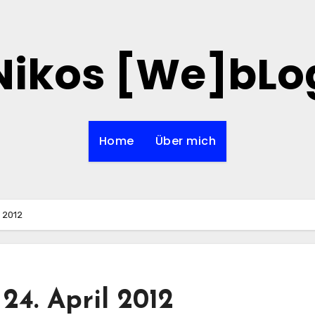
Nikos [We]bLo
Home
Über mich
l 2012
24. April 2012