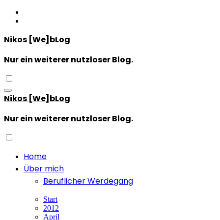
Zum
Inhalt
springen
Nikos [We]bLog
Nur ein weiterer nutzloser Blog.
Nikos [We]bLog
Nur ein weiterer nutzloser Blog.
Home
Über mich
Beruflicher Werdegang
Start
2012
April