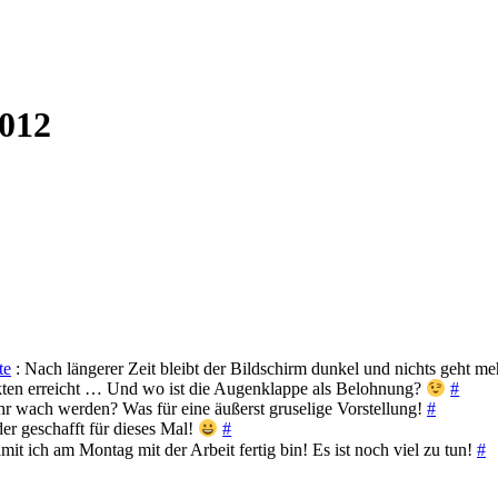
2012
te
: Nach längerer Zeit bleibt der Bildschirm dunkel und nichts geht 
kten erreicht … Und wo ist die Augenklappe als Belohnung?
#
r wach werden? Was für eine äußerst gruselige Vorstellung!
#
er geschafft für dieses Mal!
#
t ich am Montag mit der Arbeit fertig bin! Es ist noch viel zu tun!
#