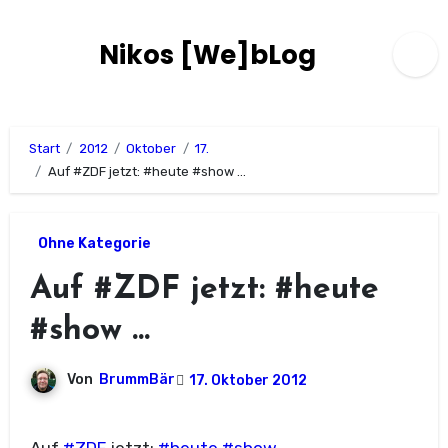
Zum
Inhalt
Nikos [We]bLog
springen
Start
2012
Oktober
17.
Auf #ZDF jetzt: #heute #show …
Ohne Kategorie
Auf #ZDF jetzt: #heute
#show …
Von
BrummBär
17. Oktober 2012