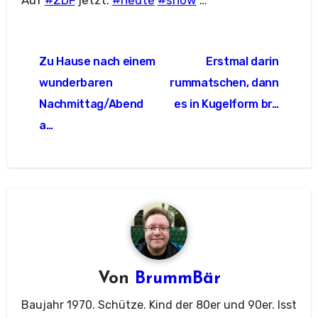
Auf
#ZDF
jetzt:
#heute
#show
…
Beitragsnavigation
Zu Hause nach einem
Erstmal darin
wunderbaren
rummatschen, dann
Nachmittag/Abend
es in Kugelform br…
a…
Von
BrummBär
Baujahr 1970. Schütze. Kind der 80er und 90er. Isst