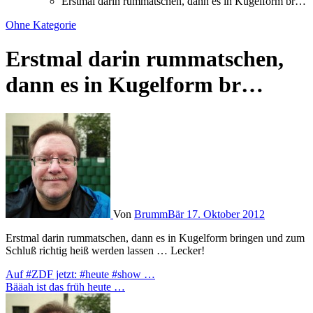
Erstmal darin rummatschen, dann es in Kugelform br…
Ohne Kategorie
Erstmal darin rummatschen,
dann es in Kugelform br…
Von
BrummBär
17. Oktober 2012
Erstmal darin rummatschen, dann es in Kugelform bringen und zum
Schluß richtig heiß werden lassen … Lecker!
Beitragsnavigation
Auf #ZDF jetzt: #heute #show …
Bääah ist das früh heute …