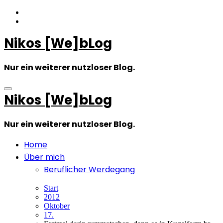
Zum
Inhalt
springen
Nikos [We]bLog
Nur ein weiterer nutzloser Blog.
Nikos [We]bLog
Nur ein weiterer nutzloser Blog.
Home
Über mich
Beruflicher Werdegang
Start
2012
Oktober
17.