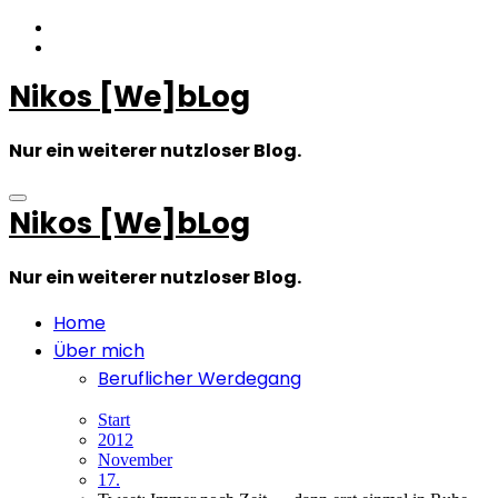
Zum
Inhalt
springen
Nikos [We]bLog
Nur ein weiterer nutzloser Blog.
Nikos [We]bLog
Nur ein weiterer nutzloser Blog.
Home
Über mich
Beruflicher Werdegang
Start
2012
November
17.