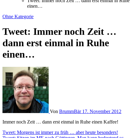
Tweet: Immer noch Zeit … dann erst einmal in Ruhe
einen…
Ohne Kategorie
Tweet: Immer noch Zeit …
dann erst einmal in Ruhe
einen…
Von
BrummBär
17. November 2012
Immer noch Zeit … dann erst einmal in Ruhe einen Kaffee!
Beitragsnavigation
Tweet: Morgens ist immer zu früh … aber heute besonders!
Tweet: Sitzen im ME nach Göttingen. Man kann bedeutend sc…