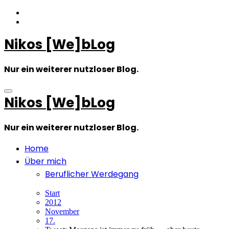
Zum
Inhalt
springen
Nikos [We]bLog
Nur ein weiterer nutzloser Blog.
Nikos [We]bLog
Nur ein weiterer nutzloser Blog.
Home
Über mich
Beruflicher Werdegang
Start
2012
November
17.