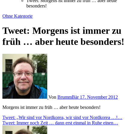
Tweet: Morgens ist immer zu früh … aber heute
besonders!
Ohne Kategorie
Tweet: Morgens ist immer zu
früh … aber heute besonders!
Von
BrummBär
17. November 2012
Morgens ist immer zu früh … aber heute besonders!
Beitragsnavigation
Tweet: „Wir sind vor Nordkorea, wir sind vor Nordkorea …!…
Tweet: Immer noch Zeit … dann erst einmal in Ruhe einen…