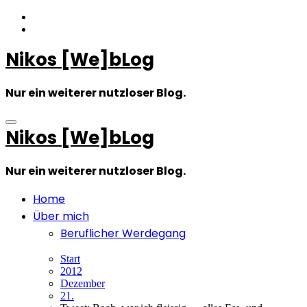
Zum
Inhalt
springen
Nikos [We]bLog
Nur ein weiterer nutzloser Blog.
Nikos [We]bLog
Nur ein weiterer nutzloser Blog.
Home
Über mich
Beruflicher Werdegang
Start
2012
Dezember
21.