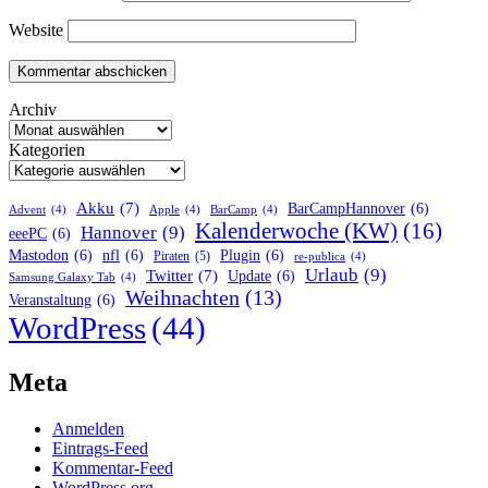
Website
Archiv
Kategorien
Akku
(7)
BarCampHannover
(6)
Advent
(4)
Apple
(4)
BarCamp
(4)
Kalenderwoche (KW)
(16)
Hannover
(9)
eeePC
(6)
Mastodon
(6)
nfl
(6)
Plugin
(6)
Piraten
(5)
re-publica
(4)
Urlaub
(9)
Twitter
(7)
Update
(6)
Samsung Galaxy Tab
(4)
Weihnachten
(13)
Veranstaltung
(6)
WordPress
(44)
Meta
Anmelden
Eintrags-Feed
Kommentar-Feed
WordPress.org