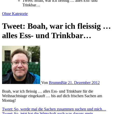
Tweet: Boah, war ich fleissig … alles Ess- und
Trinkbar…
Ohne Kategorie
Tweet: Boah, war ich fleissig …
alles Ess- und Trinkbar…
Von
BrummBär
21. Dezember 2012
Boah, war ich fleissig … alles Ess- und Trinkbare für die
Weihnachtstage eingekauft … bis auf dich frischen Sachen am
Montag!
Beitragsnavigation
Tweet: So, werde mal die Sachen zusammen suchen und mich…
Tweet: So, jetzt hat die Wirtschaft auch was davon: mein…