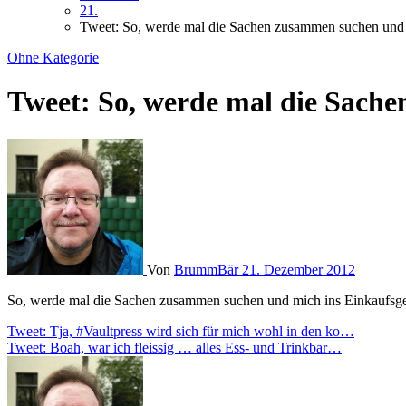
21.
Tweet: So, werde mal die Sachen zusammen suchen un
Ohne Kategorie
Tweet: So, werde mal die Sac
Von
BrummBär
21. Dezember 2012
So, werde mal die Sachen zusammen suchen und mich ins Einkaufs
Beitragsnavigation
Tweet: Tja, #Vaultpress wird sich für mich wohl in den ko…
Tweet: Boah, war ich fleissig … alles Ess- und Trinkbar…