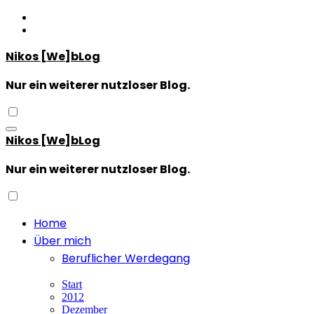
Zum
Inhalt
springen
Nikos [We]bLog
Nur ein weiterer nutzloser Blog.
Nikos [We]bLog
Nur ein weiterer nutzloser Blog.
Home
Über mich
Beruflicher Werdegang
Start
2012
Dezember