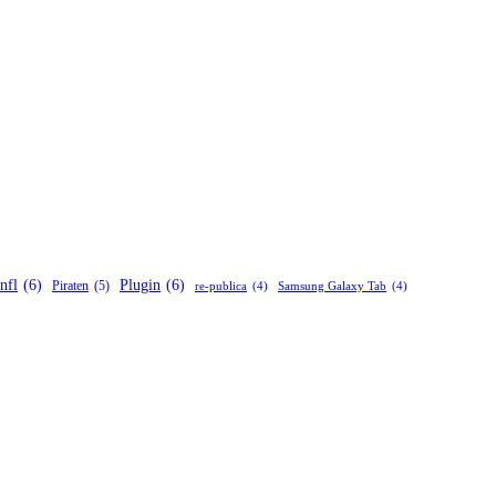
nfl
(6)
Plugin
(6)
Piraten
(5)
re-publica
(4)
Samsung Galaxy Tab
(4)