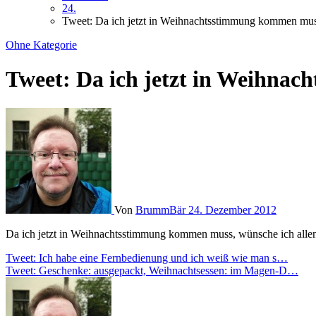
24.
Tweet: Da ich jetzt in Weihnachtsstimmung kommen m
Ohne Kategorie
Tweet: Da ich jetzt in Weihn
Von
BrummBär
24. Dezember 2012
Da ich jetzt in Weihnachtsstimmung kommen muss, wünsche ich all
Beitragsnavigation
Tweet: Ich habe eine Fernbedienung und ich weiß wie man s…
Tweet: Geschenke: ausgepackt, Weihnachtsessen: im Magen-D…