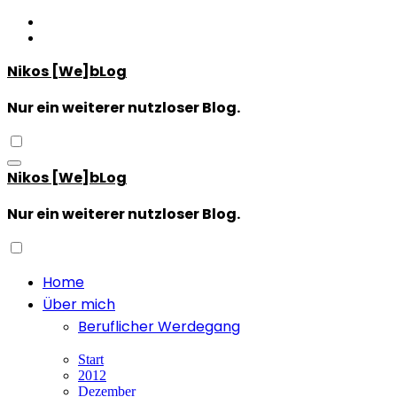
Zum
Inhalt
springen
Nikos [We]bLog
Nur ein weiterer nutzloser Blog.
Nikos [We]bLog
Nur ein weiterer nutzloser Blog.
Home
Über mich
Beruflicher Werdegang
Start
2012
Dezember