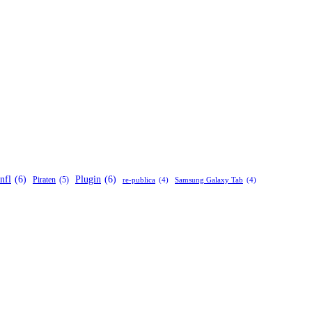
nfl
(6)
Plugin
(6)
Piraten
(5)
re-publica
(4)
Samsung Galaxy Tab
(4)