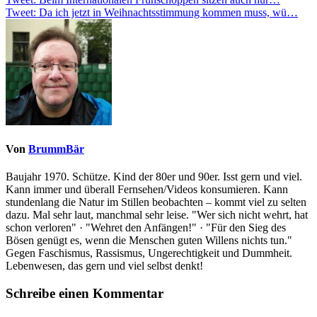
Beitragsnavigation
Tweet: Da ich jetzt in Weihnachtsstimmung kommen muss, wü…
Von
BrummBär
Baujahr 1970. Schütze. Kind der 80er und 90er. Isst gern und viel.
Kann immer und überall Fernsehen/Videos konsumieren. Kann
stundenlang die Natur im Stillen beobachten – kommt viel zu selten
dazu. Mal sehr laut, manchmal sehr leise. "Wer sich nicht wehrt, hat
schon verloren" · "Wehret den Anfängen!" · "Für den Sieg des
Bösen genügt es, wenn die Menschen guten Willens nichts tun."
Gegen Faschismus, Rassismus, Ungerechtigkeit und Dummheit.
Lebenwesen, das gern und viel selbst denkt!
Schreibe einen Kommentar