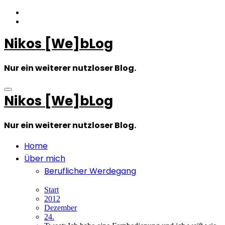
Zum
Inhalt
springen
Nikos [We]bLog
Nur ein weiterer nutzloser Blog.
Nikos [We]bLog
Nur ein weiterer nutzloser Blog.
Home
Über mich
Beruflicher Werdegang
Start
2012
Dezember
24.