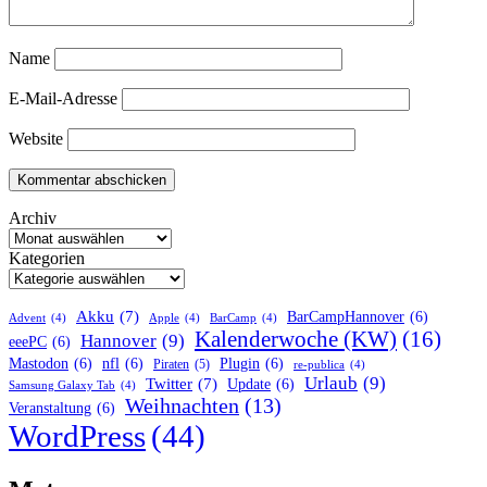
Name
E-Mail-Adresse
Website
Archiv
Kategorien
Akku
(7)
BarCampHannover
(6)
Advent
(4)
Apple
(4)
BarCamp
(4)
Kalenderwoche (KW)
(16)
Hannover
(9)
eeePC
(6)
Mastodon
(6)
nfl
(6)
Plugin
(6)
Piraten
(5)
re-publica
(4)
Urlaub
(9)
Twitter
(7)
Update
(6)
Samsung Galaxy Tab
(4)
Weihnachten
(13)
Veranstaltung
(6)
WordPress
(44)