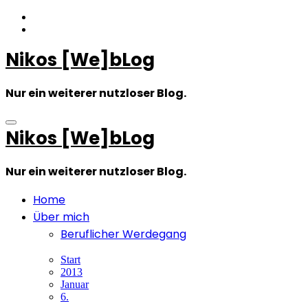
Zum
Inhalt
springen
Nikos [We]bLog
Nur ein weiterer nutzloser Blog.
Nikos [We]bLog
Nur ein weiterer nutzloser Blog.
Home
Über mich
Beruflicher Werdegang
Start
2013
Januar
6.