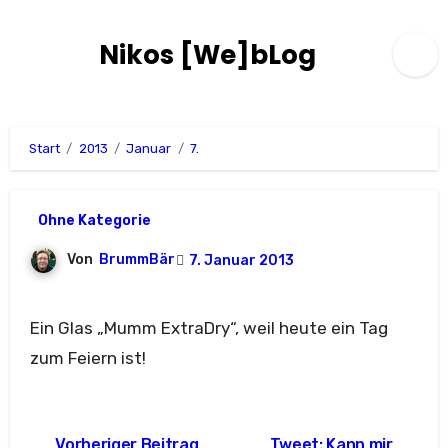
Zum
Inhalt
Nikos [We]bLog
springen
Start
2013
Januar
7.
Ohne Kategorie
Von
BrummBär
7. Januar 2013
Ein Glas „Mumm ExtraDry“, weil heute ein Tag
zum Feiern ist!
Beitragsnavigation
Vorheriger Beitrag
Tweet: Kann mir