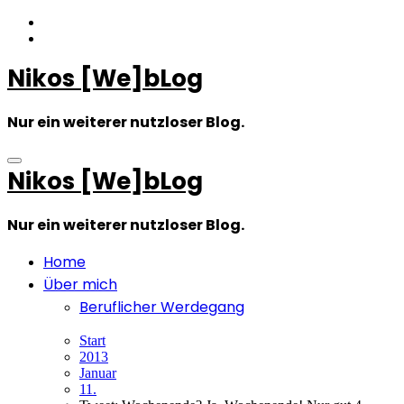
Zum
Inhalt
springen
Nikos [We]bLog
Nur ein weiterer nutzloser Blog.
Nikos [We]bLog
Nur ein weiterer nutzloser Blog.
Home
Über mich
Beruflicher Werdegang
Start
2013
Januar
11.