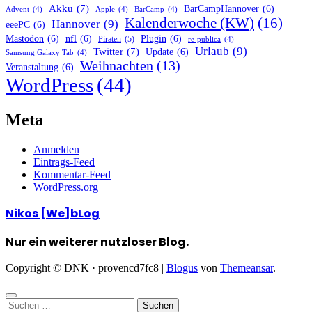
Akku
(7)
BarCampHannover
(6)
Advent
(4)
Apple
(4)
BarCamp
(4)
Kalenderwoche (KW)
(16)
Hannover
(9)
eeePC
(6)
Mastodon
(6)
nfl
(6)
Plugin
(6)
Piraten
(5)
re-publica
(4)
Urlaub
(9)
Twitter
(7)
Update
(6)
Samsung Galaxy Tab
(4)
Weihnachten
(13)
Veranstaltung
(6)
WordPress
(44)
Meta
Anmelden
Eintrags-Feed
Kommentar-Feed
WordPress.org
Nikos [We]bLog
Nur ein weiterer nutzloser Blog.
Copyright © DNK · provencd7fc8
|
Blogus
von
Themeansar
.
Suchen