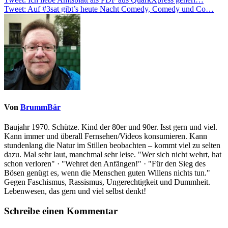
Beitragsnavigation
Tweet: Auf #3sat gibt’s heute Nacht Comedy, Comedy und Co…
Von
BrummBär
Baujahr 1970. Schütze. Kind der 80er und 90er. Isst gern und viel.
Kann immer und überall Fernsehen/Videos konsumieren. Kann
stundenlang die Natur im Stillen beobachten – kommt viel zu selten
dazu. Mal sehr laut, manchmal sehr leise. "Wer sich nicht wehrt, hat
schon verloren" · "Wehret den Anfängen!" · "Für den Sieg des
Bösen genügt es, wenn die Menschen guten Willens nichts tun."
Gegen Faschismus, Rassismus, Ungerechtigkeit und Dummheit.
Lebenwesen, das gern und viel selbst denkt!
Schreibe einen Kommentar