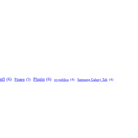
nfl
(6)
Plugin
(6)
Piraten
(5)
re-publica
(4)
Samsung Galaxy Tab
(4)