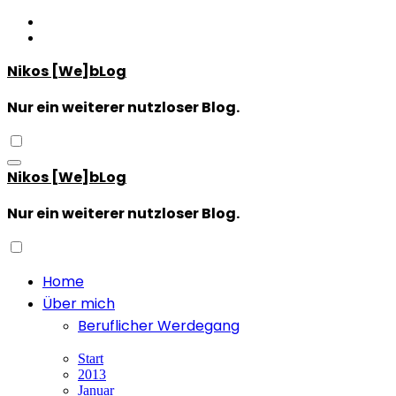
Zum
Inhalt
springen
Nikos [We]bLog
Nur ein weiterer nutzloser Blog.
Nikos [We]bLog
Nur ein weiterer nutzloser Blog.
Home
Über mich
Beruflicher Werdegang
Start
2013
Januar