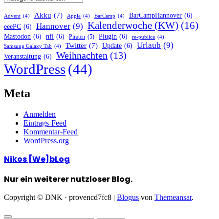
Akku
(7)
BarCampHannover
(6)
Advent
(4)
Apple
(4)
BarCamp
(4)
Kalenderwoche (KW)
(16)
Hannover
(9)
eeePC
(6)
Mastodon
(6)
nfl
(6)
Plugin
(6)
Piraten
(5)
re-publica
(4)
Urlaub
(9)
Twitter
(7)
Update
(6)
Samsung Galaxy Tab
(4)
Weihnachten
(13)
Veranstaltung
(6)
WordPress
(44)
Meta
Anmelden
Eintrags-Feed
Kommentar-Feed
WordPress.org
Nikos [We]bLog
Nur ein weiterer nutzloser Blog.
Copyright © DNK · provencd7fc8
|
Blogus
von
Themeansar
.