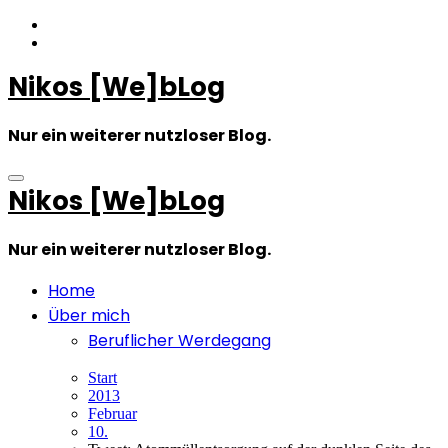
Zum
Inhalt
springen
Nikos [We]bLog
Nur ein weiterer nutzloser Blog.
Nikos [We]bLog
Nur ein weiterer nutzloser Blog.
Home
Über mich
Beruflicher Werdegang
Start
2013
Februar
10.