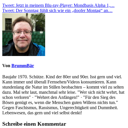
Beitragsnavigation
Tweet: Jetzt in meinem Blu-ray-Player: Mondbasis Alpha 1,…
Tweet: Der Sonntag fühlt sich wie ein „doofer Montag“ an…
Von
BrummBär
Baujahr 1970. Schütze. Kind der 80er und 90er. Isst gern und viel.
Kann immer und überall Fernsehen/Videos konsumieren. Kann
stundenlang die Natur im Stillen beobachten – kommt viel zu selten
dazu. Mal sehr laut, manchmal sehr leise. "Wer sich nicht wehrt, hat
schon verloren" · "Wehret den Anfängen!" · "Für den Sieg des
Bösen genügt es, wenn die Menschen guten Willens nichts tun."
Gegen Faschismus, Rassismus, Ungerechtigkeit und Dummheit.
Lebenwesen, das gern und viel selbst denkt!
Schreibe einen Kommentar