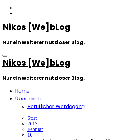
Zum
Inhalt
springen
Nikos [We]bLog
Nur ein weiterer nutzloser Blog.
Nikos [We]bLog
Nur ein weiterer nutzloser Blog.
Home
Über mich
Beruflicher Werdegang
Start
2013
Februar
10.