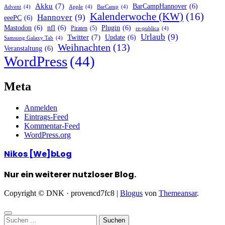
Akku
(7)
BarCampHannover
(6)
Advent
(4)
Apple
(4)
BarCamp
(4)
Kalenderwoche (KW)
(16)
Hannover
(9)
eeePC
(6)
Mastodon
(6)
nfl
(6)
Plugin
(6)
Piraten
(5)
re-publica
(4)
Urlaub
(9)
Twitter
(7)
Update
(6)
Samsung Galaxy Tab
(4)
Weihnachten
(13)
Veranstaltung
(6)
WordPress
(44)
Meta
Anmelden
Eintrags-Feed
Kommentar-Feed
WordPress.org
Nikos [We]bLog
Nur ein weiterer nutzloser Blog.
Copyright © DNK · provencd7fc8
|
Blogus
von
Themeansar
.
Suchen