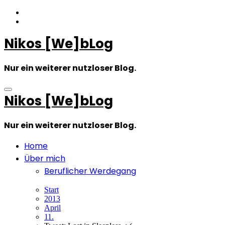
Zum
Inhalt
springen
Nikos [We]bLog
Nur ein weiterer nutzloser Blog.
Nikos [We]bLog
Nur ein weiterer nutzloser Blog.
Home
Über mich
Beruflicher Werdegang
Start
2013
April
11.