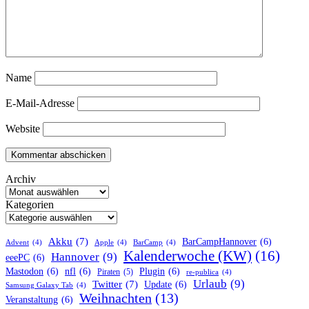
Name
E-Mail-Adresse
Website
Archiv
Kategorien
Akku
(7)
BarCampHannover
(6)
Advent
(4)
Apple
(4)
BarCamp
(4)
Kalenderwoche (KW)
(16)
Hannover
(9)
eeePC
(6)
Mastodon
(6)
nfl
(6)
Plugin
(6)
Piraten
(5)
re-publica
(4)
Urlaub
(9)
Twitter
(7)
Update
(6)
Samsung Galaxy Tab
(4)
Weihnachten
(13)
Veranstaltung
(6)