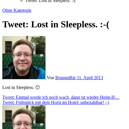
Tweet: Lost in Sleepless. :-(
Ohne Kategorie
Tweet: Lost in Sleepless. :-(
Von
BrummBär
11. April 2013
Lost in Sleepless. 🙁
Beitragsnavigation
Tweet: Einmal werde ich noch wach, dann ist wieder Heim-H…
Tweet: Frühstück mit dem Horst im Hotel: unbezahlbar! ;-)