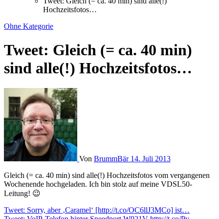
Tweet: Gleich (= ca. 40 min) sind alle(!)
Hochzeitsfotos…
Ohne Kategorie
Tweet: Gleich (= ca. 40 min)
sind alle(!) Hochzeitsfotos…
Von
BrummBär
14. Juli 2013
Gleich (= ca. 40 min) sind alle(!) Hochzeitsfotos vom vergangenen
Wochenende hochgeladen. Ich bin stolz auf meine VDSL50-
Leitung! 😉
Beitragsnavigation
Tweet: Sorry, aber ‚Caramel‘ [http://t.co/OC6llJ3MCo] ist…
Tweet: VoIP-Telefon hinter Speedport W921V http://t.co/Pv…