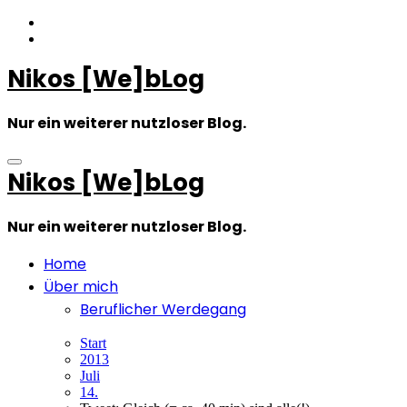
Zum
Inhalt
springen
Nikos [We]bLog
Nur ein weiterer nutzloser Blog.
Nikos [We]bLog
Nur ein weiterer nutzloser Blog.
Home
Über mich
Beruflicher Werdegang
Start
2013
Juli
14.